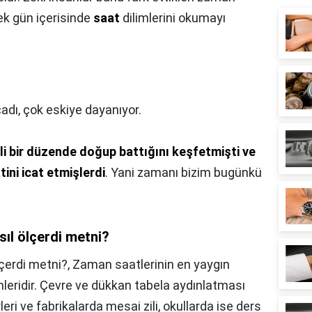
k gün içerisinde
saat
dilimlerini okumayı
cadı, çok eskiye dayanıyor.
irli bir düzende doğup battığını keşfetmişti ve
ini icat etmişlerdi
. Yani zamanı bizim bugünkü
sıl ölçerdi metni?
çerdi metni?,
Zaman saatlerinin en yaygın
leridir. Çevre ve dükkan tabela aydınlatması
leri ve fabrikalarda mesai zili, okullarda ise ders