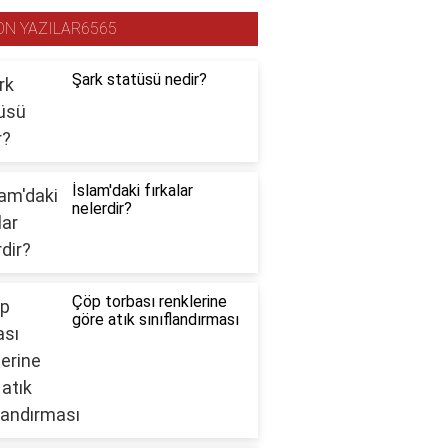
ON YAZILAR6565
Şark statüsü nedir?
İslam'daki fırkalar
nelerdir?
Çöp torbası renklerine
göre atık sınıflandırması