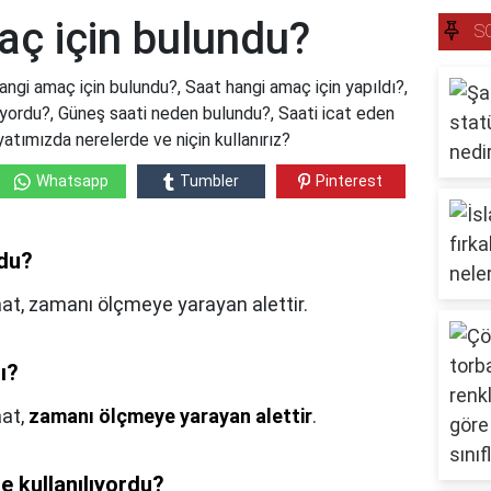
aç için bulundu?
S
ngi amaç için bulundu?, Saat hangi amaç için yapıldı?,
ıyordu?, Güneş saati neden bulundu?, Saati icat eden
ayatımızda nerelerde ve niçin kullanırız?
Whatsapp
Tumbler
Pinterest
ndu?
aat, zamanı ölçmeye yarayan alettir.
ı?
at,
zamanı ölçmeye yarayan alettir
.
e kullanılıyordu?