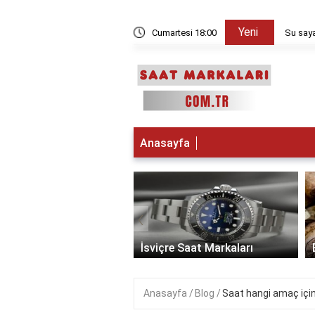
Yeni
kşam sayılır?
Cumartesi 18:00
Su saya
Anasayfa
‹
 Saat Markaları
İsviçre Saat Markaları
Anasayfa
Blog
Saat hangi amaç içi