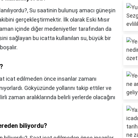
anılıyordu?,
Su saatinin bulunuş amacı güneşin
ibini gerçekleştirmektir. İlk olarak Eski Mısır
zaman içinde diğer medeniyetler tarafından da
sini sağlayan bu icatta kullanılan su, büyük bir
boşalır.
u?
at icat edilmeden önce insanlar zamanı
nıyorlardı. Gökyüzünde yollarını takip ettiler ve
rli zaman aralıklarında belirli yerlerde olacağını
nereden biliyordu?
n biliyordu?,
Saat icat edilmeden önce insanlar