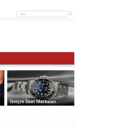
›
UTC 0 Türkiye saat kaç?
›
İsviçre Saat Markaları
En İyi Saat Markaları