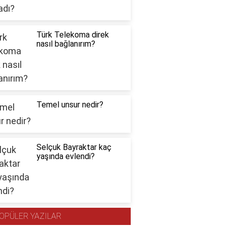
Türk Telekoma direk
nasıl bağlanırım?
Temel unsur nedir?
Selçuk Bayraktar kaç
yaşında evlendi?
OPÜLER YAZILAR