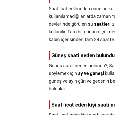
Saat icat edilmeden önce ne kull
kullanılamadığı anlarda zaman tak
devletinde görülen su
saatleri
, 
kullanılır. Tam bir günün ölçülme
kabın içerisinden tam 24 saatte 
Güneş saati neden bulund
Güneş saati neden bulundu?,
Sa
söylemek için
ay ve güneşi
kulla
güneş ve ayın gün ve gecenin beli
buldular.
Saati icat eden kişi saati 
Saati icat eden kişi saati nerede