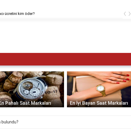
‹
cı ücretini kim öder?
En Pahalı Saat Markaları
En İyi Bayan Saat Markaları
n bulundu?