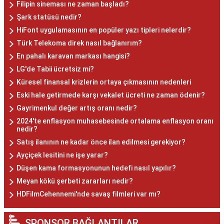
Filipin sineması ne zaman başladı?
Şark statüsü nedir?
HiFont uygulamasının en popüler yazı tipleri nelerdir?
Türk Telekoma direk nasıl bağlanırım?
En pahalı karavan markası hangisi?
LG'de Tabii ücretsiz mi?
Küresel finansal krizlerin ortaya çıkmasının nedenleri
Eski hale getirmede karşı vekalet ücreti ne zaman ödenir?
Gayrimenkul değer artış oranı nedir?
2024'te enflasyon muhasebesinde ortalama enflasyon oranı
nedir?
Satış ilanının ne kadar önce ilan edilmesi gerekiyor?
Ayçiçek lesitini ne işe yarar?
Düşen kama formasyonunun hedefi nasıl yapılır?
Meyan kökü şerbeti zararları nedir?
HDFilmCehennemi'nde savaş filmleri var mı?
SPONSOR BAĞLANTILAR