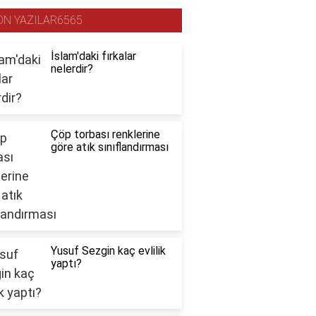
ON YAZILAR6565
İslam'daki fırkalar
nelerdir?
Çöp torbası renklerine
göre atık sınıflandırması
Yusuf Sezgin kaç evlilik
yaptı?