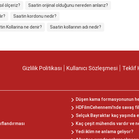
ıl ölçeriz?
Saatin orijinal olduğunu nereden anlarız?
ır?
Saatin kordonu nedir?
in Kollarina ne denir?
Saatin kollarının adı nedir?
Gizlilik Politikası
Kullanıcı Sözleşmesi
Teklif 
Düşen kama formasyonunun hede
HDFilmCehennemi'nde savaş fil
Selçuk Bayraktar kaç yaşında e
nıflandırması
Kaç çeşit mühendis vardır ve n
Yedi iklim ne anlama geliyor?