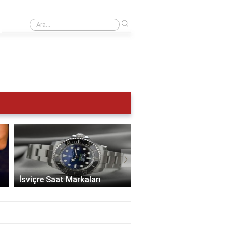
›
UTC 0 Türkiye saat kaç?
›
İsviçre Saat Markaları
En İyi Saat Markaları