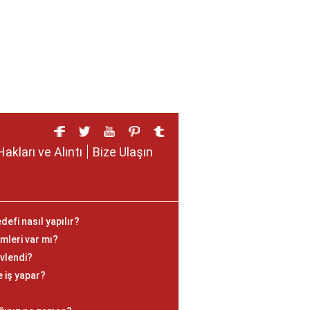
Hakları ve Alıntı
Bize Ulaşın
fi nasıl yapılır?
mleri var mı?
vlendi?
e iş yapar?