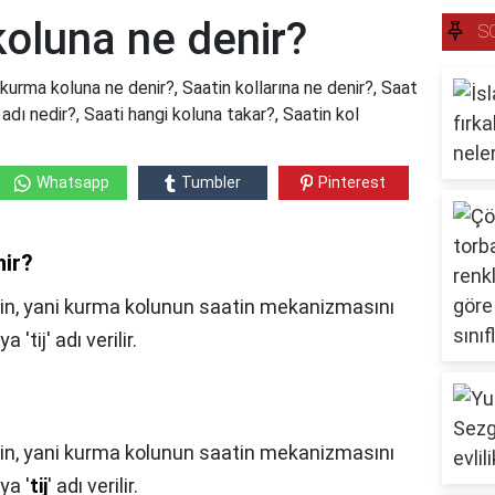
koluna ne denir?
S
kurma koluna ne denir?, Saatin kollarına ne denir?, Saat
 adı nedir?, Saati hangi koluna takar?, Saatin kol
Whatsapp
Tumbler
Pinterest
nir?
enin, yani kurma kolunun saatin mekanizmasını
tij' adı verilir.
n, yani kurma kolunun saatin mekanizmasını
ya '
tij
' adı verilir.