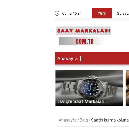
Yeni
kşam sayılır?
Cuma 15:34
Su saya
Anasayfa
‹
 Saat Markaları
İsviçre Saat Markaları
Anasayfa
Blog
Saatin kurma koluna