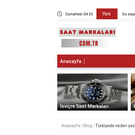
Yeni
kşam sayılır?
Cumartesi 04:33
Su saya
Anasayfa
‹
 Saat Markaları
İsviçre Saat Markaları
Anasayfa
Blog
Türkiyede neden yaz