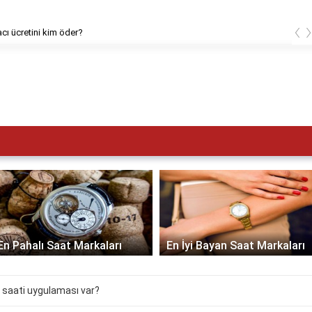
‹
cı ücretini kim öder?
En Pahalı Saat Markaları
En İyi Bayan Saat Markaları
 saati uygulaması var?