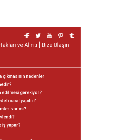
Hakları ve Alıntı
Bize Ulaşın
ya çıkmasının nedenleri
nedir?
an edilmesi gerekiyor?
fi nasıl yapılır?
mleri var mı?
vlendi?
e iş yapar?