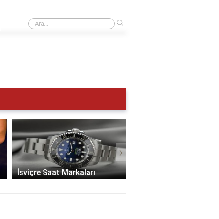
›
UTC 0 Türkiye saat kaç?
›
İsviçre Saat Markaları
En İyi Saat Markaları