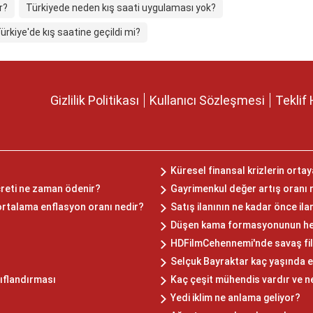
r?
Türkiyede neden kış saati uygulaması yok?
ürkiye'de kış saatine geçildi mi?
Gizlilik Politikası
Kullanıcı Sözleşmesi
Teklif 
Küresel finansal krizlerin orta
creti ne zaman ödenir?
Gayrimenkul değer artış oranı 
rtalama enflasyon oranı nedir?
Satış ilanının ne kadar önce il
Düşen kama formasyonunun hede
HDFilmCehennemi'nde savaş fil
Selçuk Bayraktar kaç yaşında e
nıflandırması
Kaç çeşit mühendis vardır ve n
Yedi iklim ne anlama geliyor?