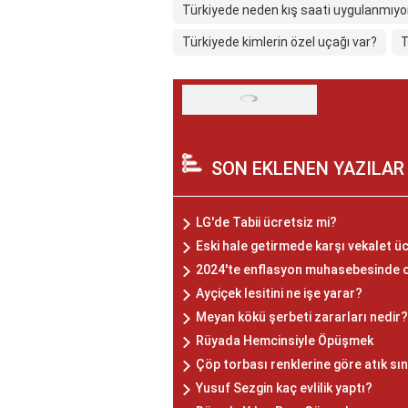
Türkiyede neden kış saati uygulanmıyo
Türkiyede kimlerin özel uçağı var?
T
SON EKLENEN YAZILAR
LG'de Tabii ücretsiz mi?
Eski hale getirmede karşı vekalet ü
2024'te enflasyon muhasebesinde o
Ayçiçek lesitini ne işe yarar?
Meyan kökü şerbeti zararları nedir?
Rüyada Hemcinsiyle Öpüşmek
Çöp torbası renklerine göre atık sı
Yusuf Sezgin kaç evlilik yaptı?