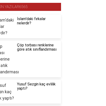
ON YAZILAR6565
İslam'daki fırkalar
nelerdir?
Çöp torbası renklerine
göre atık sınıflandırması
Yusuf Sezgin kaç evlilik
yaptı?