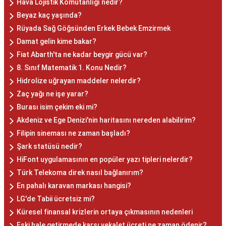
Hava Lojistik Komutanlığı nedir?
Beyaz kaç yaşında?
Rüyada Sağ Göğsünden Erkek Bebek Emzirmek
Damat gelin kime bakar?
Fiat Abarth'ta ne kadar beygir gücü var?
8. Sınıf Matematik 1. Konu Nedir?
Hidrolize uğrayan maddeler nelerdir?
Zaç yağı ne işe yarar?
Burası isim çekim eki mi?
Akdeniz ve Ege Denizi'nin haritasını nereden alabilirim?
Filipin sineması ne zaman başladı?
Şark statüsü nedir?
HiFont uygulamasının en popüler yazı tipleri nelerdir?
Türk Telekoma direk nasıl bağlanırım?
En pahalı karavan markası hangisi?
LG'de Tabii ücretsiz mi?
Küresel finansal krizlerin ortaya çıkmasının nedenleri
Eski hale getirmede karşı vekalet ücreti ne zaman ödenir?