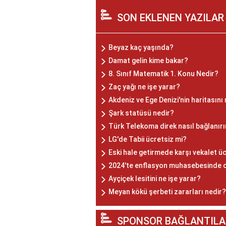
SON EKLENEN YAZILAR
Beyaz kaç yaşında?
Damat gelin kime bakar?
8. Sınıf Matematik 1. Konu Nedir?
Zaç yağı ne işe yarar?
Akdeniz ve Ege Denizi'nin haritasını
Şark statüsü nedir?
Türk Telekoma direk nasıl bağlanır
LG'de Tabii ücretsiz mi?
Eski hale getirmede karşı vekalet ü
2024'te enflasyon muhasebesinde o
Ayçiçek lesitini ne işe yarar?
Meyan kökü şerbeti zararları nedir?
SPONSOR BAĞLANTILA