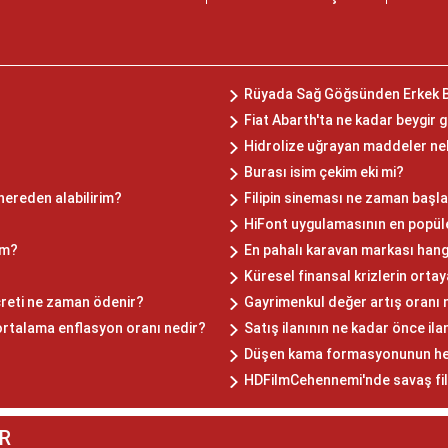
Rüyada Sağ Göğsünden Erkek 
Fiat Abarth'ta ne kadar beygir 
Hidrolize uğrayan maddeler ne
Burası isim çekim eki mi?
 nereden alabilirim?
Filipin sineması ne zaman başl
HiFont uygulamasının en popüler
ım?
En pahalı karavan markası hang
Küresel finansal krizlerin orta
creti ne zaman ödenir?
Gayrimenkul değer artış oranı 
rtalama enflasyon oranı nedir?
Satış ilanının ne kadar önce il
Düşen kama formasyonunun hede
HDFilmCehennemi'nde savaş fil
R