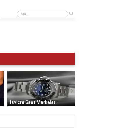
›
UTC 0 Türkiye saat kaç?
›
İsviçre Saat Markaları
En İyi Saat Markaları