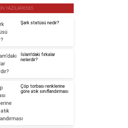
ON YAZILAR6565
Şark statüsü nedir?
İslam'daki fırkalar
nelerdir?
Çöp torbası renklerine
göre atık sınıflandırması