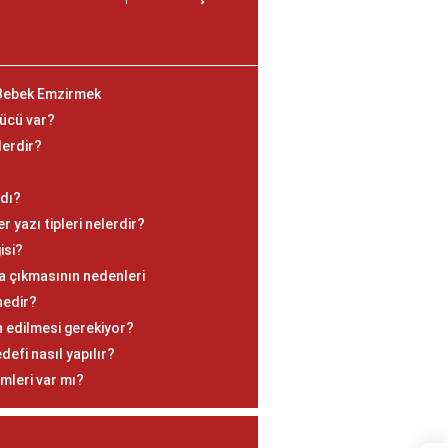
Bebek Emzirmek
gücü var?
lerdir?
adı?
 yazı tipleri nelerdir?
isi?
ya çıkmasının nedenleri
nedir?
an edilmesi gerekiyor?
fi nasıl yapılır?
mleri var mı?