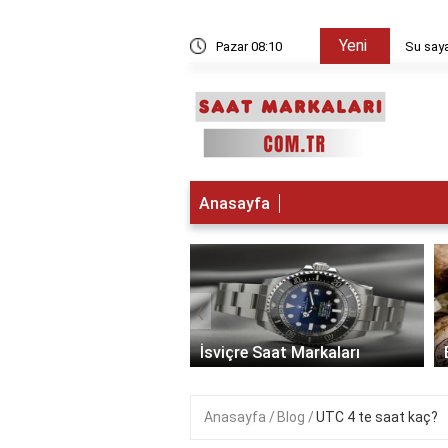
Yeni
kşam sayılır?
Pazar 08:10
Su saya
Anasayfa
‹
 Saat Markaları
İsviçre Saat Markaları
Anasayfa
Blog
UTC 4 te saat kaç?