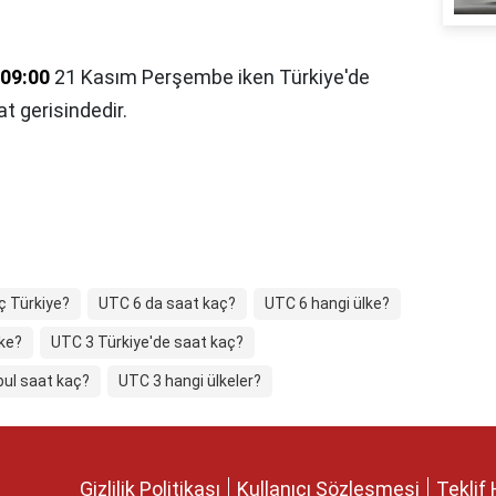
09:00
21 Kasım Perşembe iken Türkiye'de
at gerisindedir.
ç Türkiye?
UTC 6 da saat kaç?
UTC 6 hangi ülke?
lke?
UTC 3 Türkiye'de saat kaç?
bul saat kaç?
UTC 3 hangi ülkeler?
Gizlilik Politikası
Kullanıcı Sözleşmesi
Teklif 