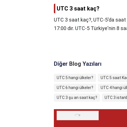
UTC 3 saat kaç?
UTC 3 saat kaç?,
UTC-5'da saat
17:00 dir. UTC-5 Türkiye'nin 8 sa
Diğer
Blog
Yazıları
UTC 5 hangi ülkeler?
UTC 5 saat Ka
UTC 6 hangi ülkeler?
UTC 4 hangi ü
UTC 3 şu an saat kaç?
UTC 3 istan