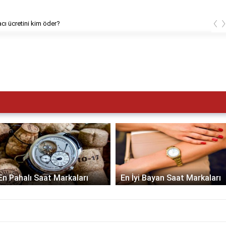
‹
cı ücretini kim öder?
En Pahalı Saat Markaları
En İyi Bayan Saat Markaları