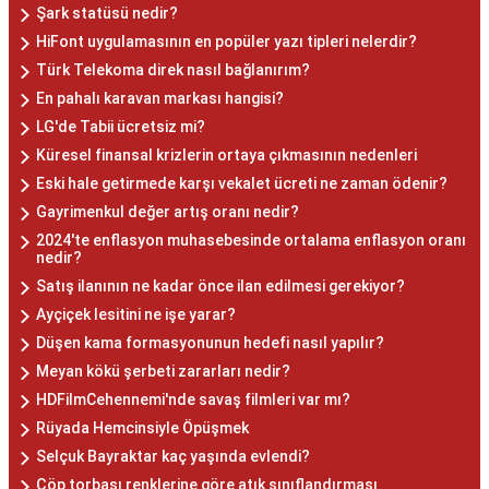
Şark statüsü nedir?
HiFont uygulamasının en popüler yazı tipleri nelerdir?
Türk Telekoma direk nasıl bağlanırım?
En pahalı karavan markası hangisi?
LG'de Tabii ücretsiz mi?
Küresel finansal krizlerin ortaya çıkmasının nedenleri
Eski hale getirmede karşı vekalet ücreti ne zaman ödenir?
Gayrimenkul değer artış oranı nedir?
2024'te enflasyon muhasebesinde ortalama enflasyon oranı
nedir?
Satış ilanının ne kadar önce ilan edilmesi gerekiyor?
Ayçiçek lesitini ne işe yarar?
Düşen kama formasyonunun hedefi nasıl yapılır?
Meyan kökü şerbeti zararları nedir?
HDFilmCehennemi'nde savaş filmleri var mı?
Rüyada Hemcinsiyle Öpüşmek
Selçuk Bayraktar kaç yaşında evlendi?
Çöp torbası renklerine göre atık sınıflandırması