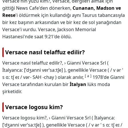
Versace'nin yüzü kim?,
Versace, dergileri almak için
gittiği News Cafe'den dönerken,
Cunanan, Madson ve
Reese
'i öldürmek için kullandığı aynı Taurus tabancasıyla
bir kez başının arkasından ve bir kez de sol yanağından
Versace'i vurdu. Versace, Jackson Memorial
Hastanesi'nde saat 9:21'de öldü.
Versace nasıl telaffuz edilir?
Versace nasıl telaffuz edilir?,
› Gianni Versace Srl (
İtalyanca: [ˈdʒanni verˈsaːtʃe] ), ​​genellikle Versace ( / v ər ˈ
[
a
]
s ɑː tʃ eɪ / vər- SAH -chay ) olarak anılır,
​​1978'de Gianni
Versace tarafından kurulan bir
İtalyan
lüks moda
şirketidir.
Versace logosu kim?
Versace logosu kim?,
› Gianni Versace Srl ( İtalyanca:
[ˈdʒanni verˈsaːtʃe] ), ​​genellikle Versace ( / v ər ˈ s ɑː tʃ eɪ /