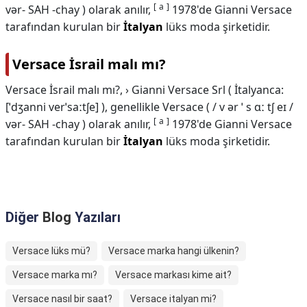
[
a
]
vər- SAH -chay ) olarak anılır,
​​1978'de Gianni Versace
tarafından kurulan bir
İtalyan
lüks moda şirketidir.
Versace İsrail malı mı?
Versace İsrail malı mı?,
› Gianni Versace Srl ( İtalyanca:
[ˈdʒanni verˈsaːtʃe] ), ​​genellikle Versace ( / v ər ˈ s ɑː tʃ eɪ /
[
a
]
vər- SAH -chay ) olarak anılır,
​​1978'de Gianni Versace
tarafından kurulan bir
İtalyan
lüks moda şirketidir.
Diğer
Blog
Yazıları
Versace lüks mü?
Versace marka hangi ülkenin?
Versace marka mı?
Versace markası kime ait?
Versace nasıl bir saat?
Versace italyan mi?