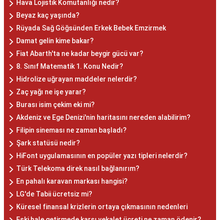
Hava Lojistik Komutanlığı nedir?
Beyaz kaç yaşında?
Rüyada Sağ Göğsünden Erkek Bebek Emzirmek
Damat gelin kime bakar?
Fiat Abarth'ta ne kadar beygir gücü var?
8. Sınıf Matematik 1. Konu Nedir?
Hidrolize uğrayan maddeler nelerdir?
Zaç yağı ne işe yarar?
Burası isim çekim eki mi?
Akdeniz ve Ege Denizi'nin haritasını nereden alabilirim?
Filipin sineması ne zaman başladı?
Şark statüsü nedir?
HiFont uygulamasının en popüler yazı tipleri nelerdir?
Türk Telekoma direk nasıl bağlanırım?
En pahalı karavan markası hangisi?
LG'de Tabii ücretsiz mi?
Küresel finansal krizlerin ortaya çıkmasının nedenleri
Eski hale getirmede karşı vekalet ücreti ne zaman ödenir?