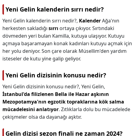
Yeni Gelin kalenderin sırrı nedir?
Yeni Gelin kalenderin sırrı nedir?,
Kalender
Ağa'nın
herkesten sakladığı
sırrı
ortaya çıkıyor. Sırtındaki
dövmeden yeri bulan Kamilla, kutuya ulaşıyor. Kutuyu
açmaya başaramayan konak kadınları kutuyu açmak için
her yolu deniyor. Son çare olarak Müsellim'den yardım
isteseler de kutu yine galip geliyor.
Yeni Gelin dizisinin konusu nedir?
Yeni Gelin dizisinin konusu nedir?,
Yeni Gelin,
İstanbul'da filizlenen Bella ile Hazar aşkının
Mezopotamya'nın egzotik topraklarına kök salma
mücadelesini anlatıyor
. Zıtlıklarla dolu bu mücadelede
çekişmeler olsa da dayanağı aşktır.
Gelin dizisi sezon finali ne zaman 2024?