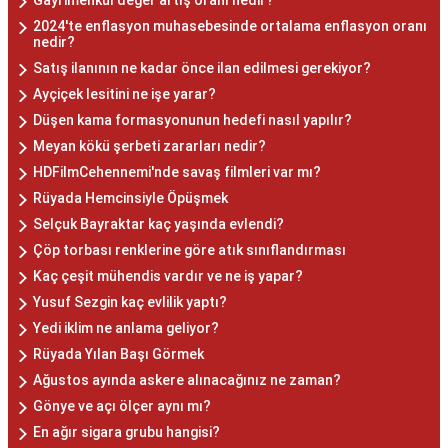
Gayrimenkul değer artış oranı nedir?
2024'te enflasyon muhasebesinde ortalama enflasyon oranı
nedir?
Satış ilanının ne kadar önce ilan edilmesi gerekiyor?
Ayçiçek lesitini ne işe yarar?
Düşen kama formasyonunun hedefi nasıl yapılır?
Meyan kökü şerbeti zararları nedir?
HDFilmCehennemi'nde savaş filmleri var mı?
Rüyada Hemcinsiyle Öpüşmek
Selçuk Bayraktar kaç yaşında evlendi?
Çöp torbası renklerine göre atık sınıflandırması
Kaç çeşit mühendis vardır ve ne iş yapar?
Yusuf Sezgin kaç evlilik yaptı?
Yedi iklim ne anlama geliyor?
Rüyada Yılan Başı Görmek
Ağustos ayında askere alınacağınız ne zaman?
Gönye ve açı ölçer aynı mı?
En ağır sigara grubu hangisi?