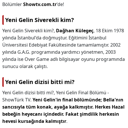
Bölümler
Showtv.com.tr
'de!
Yeni Gelin Siverekli kim?
Yeni Gelin Siverekli kim?,
Dağhan Külegeç
, 18 Ekim 1978
yılında İstanbul'da doğmuştur. Eğitimini İstanbul
Üniversitesi Edebiyat Fakültesinde tamamlamıştır. 2002
yılında G.A.G. programında yardımcı yönetmen, 2003
yılında ise Over Game adlı bilgisayar oyunu programında
sunucu olarak çalıştı.
Yeni Gelin dizisi bitti mi?
Yeni Gelin dizisi bitti mi?,
Yeni Gelin Final Bölümü -
ShowTürk TV.
Yeni Gelin'in final bölümünde; Bella'nın
sancısıyla tüm konak, ayağa kalkmıştır.
Herkes Hazal
bebeğin heyecanı içindedir.
Fakat şimdilik herkesin
hevesi kursağında kalmıştır
.