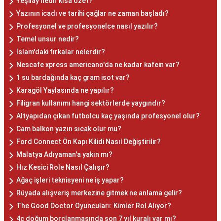
Yeşilay nedir kısa özet?
Yazının icadı ve tarihi çağlar ne zaman başladı?
Profesyonel ve profesyonelce nasıl yazılır?
Temel unsur nedir?
İslam'daki fırkalar nelerdir?
Nescafe xpress americano'da ne kadar kafein var?
1 su bardağında kaç gram isot var?
Karagöl Yaylasında ne yapılır?
Filigran kullanımı hangi sektörlerde yaygındır?
Altyapıdan çıkan futbolcu kaç yaşında profesyonel olur?
Cam balkon yazın sıcak olur mu?
Ford Connect Ön Kapı Kilidi Nasıl Değiştirilir?
Malatya Adıyaman'a yakın mı?
Hız Kesici Role Nasıl Çalışır?
Ağaç işleri teknisyeni ne iş yapar?
Rüyada alışveriş merkezine gitmek ne anlama gelir?
The Good Doctor Oyuncuları: Kimler Rol Alıyor?
4c doğum borçlanmasında son 7 yıl kuralı var mı?