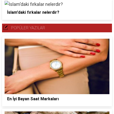
İslam'daki fırkalar nelerdir?
POPÜLER YAZILAR
En İyi Bayan Saat Markaları