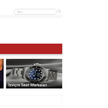
›
UTC 0 Türkiye saat kaç?
›
İsviçre Saat Markaları
En İyi Saat Markaları