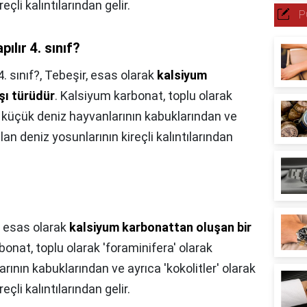
eçli kalıntılarından gelir.
P
lır 4. sınıf?
. sınıf?,
Tebeşir, esas olarak
kalsiyum
şı türüdür
. Kalsiyum karbonat, toplu olarak
an küçük deniz hayvanlarının kabuklarından ve
ılan deniz yosunlarının kireçli kalıntılarından
, esas olarak
kalsiyum karbonattan oluşan bir
bonat, toplu olarak 'foraminifera' olarak
rının kabuklarından ve ayrıca 'kokolitler' olarak
eçli kalıntılarından gelir.