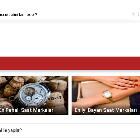
‹
cı ücretini kim öder?
En Pahalı Saat Markaları
En İyi Bayan Saat Markaları
ile yapılır?