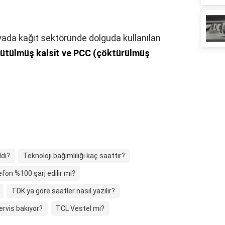
ada kağıt sektöründe dolguda kullanılan
ütülmüş kalsit ve PCC (çöktürülmüş
di?
Teknoloji bağımlılığı kaç saattir?
efon %100 şarj edilir mi?
TDK ya göre saatler nasıl yazılır?
ervis bakıyor?
TCL Vestel mi?