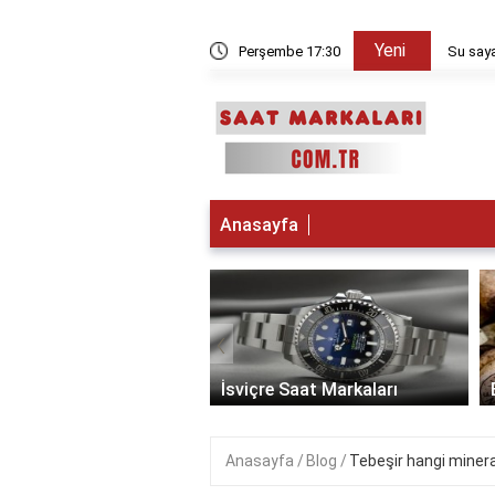
Yeni
kşam sayılır?
Perşembe 17:30
Su saya
Anasayfa
‹
 Saat Markaları
İsviçre Saat Markaları
Anasayfa
Blog
Tebeşir hangi mineral 