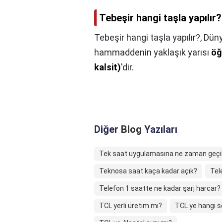
Tebeşir hangi taşla yapılır?
Tebeşir hangi taşla yapılır?,
Düny
hammaddenin yaklaşık yarısı
öğ
kalsit)
'dir.
Diğer
Blog
Yazıları
Tek saat uygulamasına ne zaman geçil
Teknosa saat kaça kadar açık?
Tel
Telefon 1 saatte ne kadar şarj harcar?
TCL yerli üretim mi?
TCL ye hangi s