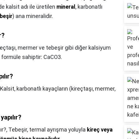
e kalsit adı ile üretilen
mineral
, karbonatlı
beşir
) ana mineralidir.
r?
reçtaşı, mermer ve tebeşir gibi diğer kalsiyum
l formüle sahiptir: CaCO3.
ılır?
Kalsit, karbonatlı kayaçların (kireçtaşı, mermer,
yapılır?
ır?,
Tebeşir, termal ayrışma yoluyla
kireç veya
sönmüş kireç kaynağıdır
.