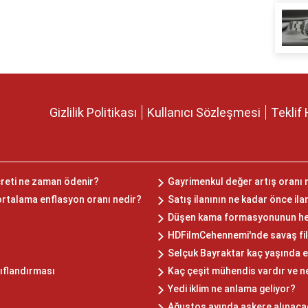
Gizlilik Politikası
Kullanıcı Sözleşmesi
Teklif 
creti ne zaman ödenir?
Gayrimenkul değer artış oranı 
rtalama enflasyon oranı nedir?
Satış ilanının ne kadar önce il
Düşen kama formasyonunun hede
HDFilmCehennemi'nde savaş fil
Selçuk Bayraktar kaç yaşında e
nıflandırması
Kaç çeşit mühendis vardır ve n
Yedi iklim ne anlama geliyor?
Ağustos ayında askere alınaca