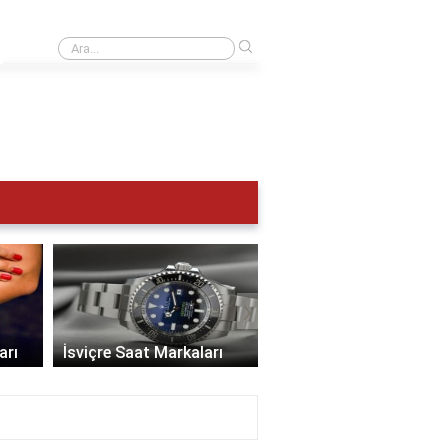
›
UTC 0 Türkiye saat kaç?
›
İsviçre Saat Markaları
En İyi Saat Markaları