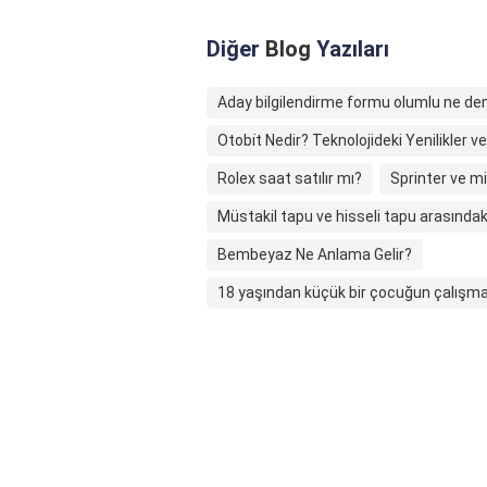
Diğer
Blog
Yazıları
Aday bilgilendirme formu olumlu ne d
Otobi̇t Nedir? Teknolojideki Yenilikler v
Rolex saat satılır mı?
Sprinter ve mi
Müstakil tapu ve hisseli tapu arasındak
Bembeyaz Ne Anlama Gelir?
18 yaşından küçük bir çocuğun çalışması