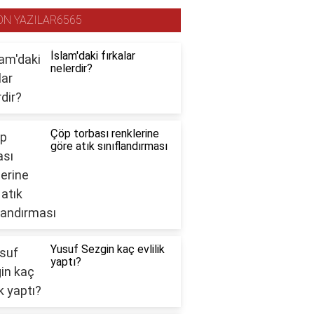
ON YAZILAR6565
İslam'daki fırkalar
nelerdir?
Çöp torbası renklerine
göre atık sınıflandırması
Yusuf Sezgin kaç evlilik
yaptı?