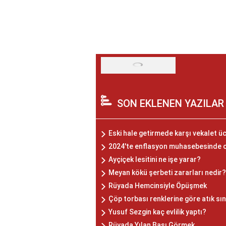
SON EKLENEN YAZILAR
Eski hale getirmede karşı vekalet ü
2024'te enflasyon muhasebesinde o
Ayçiçek lesitini ne işe yarar?
Meyan kökü şerbeti zararları nedir?
Rüyada Hemcinsiyle Öpüşmek
Çöp torbası renklerine göre atık sı
Yusuf Sezgin kaç evlilik yaptı?
Rüyada Yılan Başı Görmek