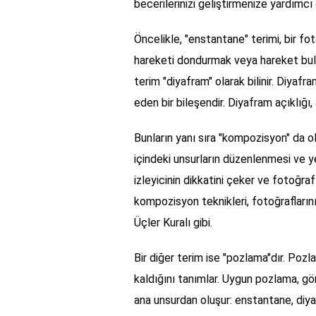
becerilerinizi geliştirmenize yardımcı 
Öncelikle, "enstantane" terimi, bir fot
hareketi dondurmak veya hareket bulan
terim "diyafram" olarak bilinir. Diyafr
eden bir bileşendir. Diyafram açıklığı,
Bunların yanı sıra "kompozisyon" da o
içindeki unsurların düzenlenmesi ve ye
izleyicinin dikkatini çeker ve fotoğrafı
kompozisyon teknikleri, fotoğraflarınız
Üçler Kuralı gibi.
Bir diğer terim ise "pozlama"dır. Poz
kaldığını tanımlar. Uygun pozlama, gör
ana unsurdan oluşur: enstantane, diy