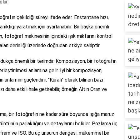
olur.
oğrafın çekildiği süreyi ifade eder. Enstantane hızı,
ıklığı yaratmak için ayarlanabilir. Bir başka önemli
am, fotoğraf makinesinin içindeki ışık miktarını kontrol
 alan derinliği üzerinde doğrudan etkiye sahiptir.
ldukça önemli bir terimdir. Kompozisyon, bir fotoğrafın
rleştirilmesi anlamına gelir. İyi bir kompozisyon,
n anlamını güçlendirir. "Kuralı" olarak bilinen bazı
ı daha etkili hale getirebilir, örneğin Altın Oran ve
lama, bir fotoğrafın ne kadar süre boyunca ışığa maruz
üntünün parlaklığını ve detaylarını belirler. Pozlama üç
afram ve ISO. Bu üç unsurun dengesi, mükemmel bir