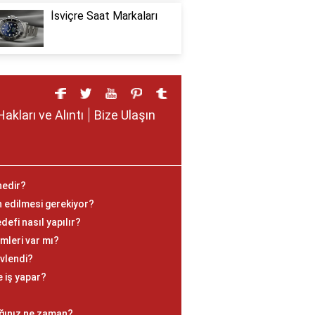
İsviçre Saat Markaları
Hakları ve Alıntı
Bize Ulaşın
nedir?
an edilmesi gerekiyor?
fi nasıl yapılır?
mleri var mı?
vlendi?
e iş yapar?
ğınız ne zaman?