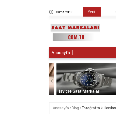
Yeni
kşam sayılır?
Cuma 23:30
Su saya
Anasayfa
‹
 Saat Markaları
İsviçre Saat Markaları
Anasayfa
Blog
Fotoğrafta kullanılan