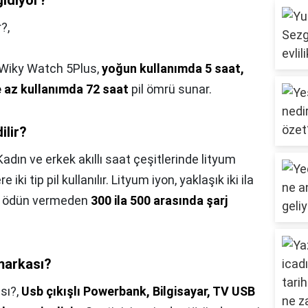
gidiyor?
?,
 Wiky Watch 5Plus,
yoğun kullanımda 5 saat,
 az kullanımda 72 saat
pil ömrü sunar.
ilir?
Kadın ve erkek akıllı saat çeşitlerinde lityum
ki tip pil kullanılır. Lityum iyon, yaklaşık iki ila
n ödün vermeden
300 ila 500 arasında şarj
markası?
sı?,
Usb çıkışlı Powerbank, Bilgisayar, TV USB