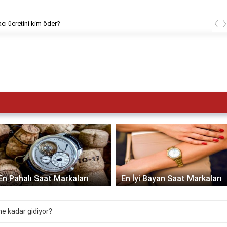
‹
cı ücretini kim öder?
En Pahalı Saat Markaları
En İyi Bayan Saat Markaları
 ne kadar gidiyor?