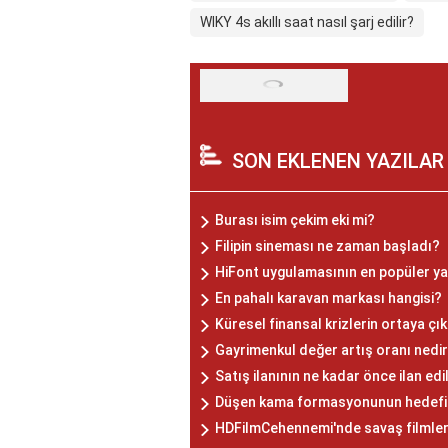
WIKY 4s akıllı saat nasıl şarj edilir?
SON EKLENEN YAZILAR
Burası isim çekim eki mi?
Filipin sineması ne zaman başladı?
HiFont uygulamasının en popüler yazı
En pahalı karavan markası hangisi?
Küresel finansal krizlerin ortaya çı
Gayrimenkul değer artış oranı nedi
Satış ilanının ne kadar önce ilan ed
Düşen kama formasyonunun hedefi n
HDFilmCehennemi'nde savaş filmler