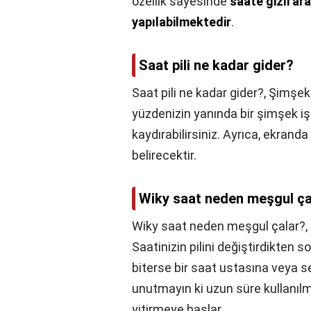
özellik sayesinde
saate gizli a
yapılabilmektedir
.
Saat pili ne kadar gider?
Saat pili ne kadar gider?,
Şimşek 
yüzdenizin yanında bir şimşek iş
kaydırabilirsiniz. Ayrıca, ekranda
belirecektir.
Wiky saat neden meşgul ça
Wiky saat neden meşgul çalar?,
Saatinizin pilini değiştirdikten s
biterse bir saat ustasına veya s
unutmayın ki uzun süre kullanılm
yitirmeye başlar.