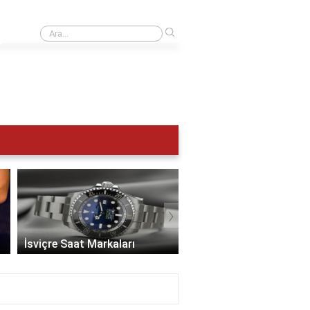
›
UTC 0 Türkiye saat kaç?
›
İsviçre Saat Markaları
En İyi Saat Markaları