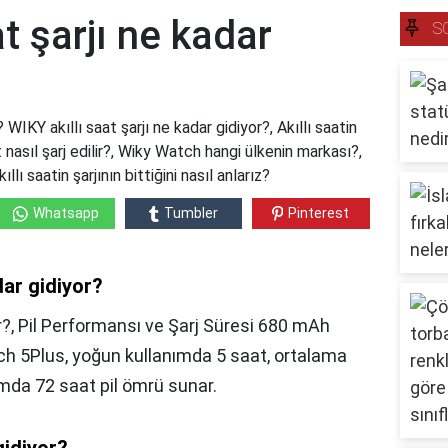
t şarjı ne kadar
S
 WIKY akıllı saat şarjı ne kadar gidiyor?, Akıllı saatin
at nasıl şarj edilir?, Wiky Watch hangi ülkenin markası?,
ı saatin şarjının bittiğini nasıl anlarız?
Whatsapp
Tumbler
Pinterest
dar gidiyor?
yor?, Pil Performansı ve Şarj Süresi 680 mAh
tch 5Plus, yoğun kullanımda 5 saat, ortalama
mda 72 saat pil ömrü sunar.