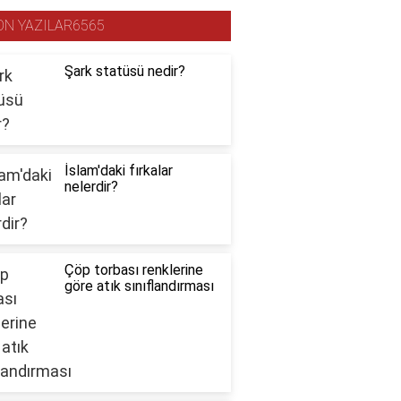
ON YAZILAR6565
Şark statüsü nedir?
İslam'daki fırkalar
nelerdir?
Çöp torbası renklerine
göre atık sınıflandırması