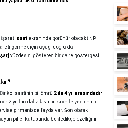
rama yapılarak ortam dinlemesi
işareti
saat
ekranında görünür olacaktır. Pil
areti görmek için aşağı doğru da
şarj
yüzdesini gösteren bir daire göstergesi
lar?
Bir kol saatinin pil ömrü
2 ile 4 yıl arasındadır
.
onra 2 yıldan daha kısa bir sürede yeniden pili
ervise gitmenizde fayda var. Son olarak
ayan piller kutusunda bekledikçe özelliğini