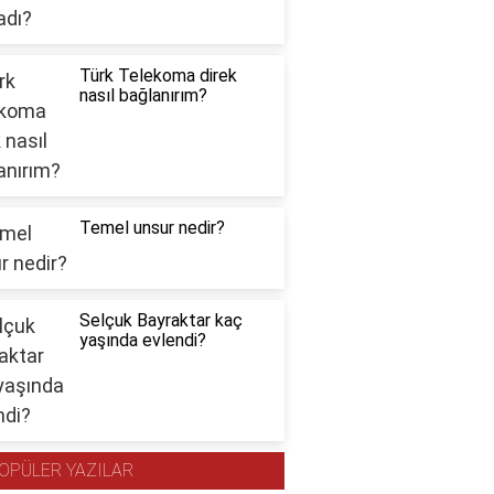
Türk Telekoma direk
nasıl bağlanırım?
Temel unsur nedir?
Selçuk Bayraktar kaç
yaşında evlendi?
OPÜLER YAZILAR