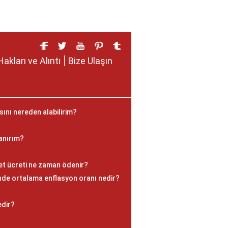
Hakları ve Alıntı
Bize Ulaşın
sını nereden alabilirim?
anırım?
let ücreti ne zaman ödenir?
de ortalama enflasyon oranı nedir?
edir?