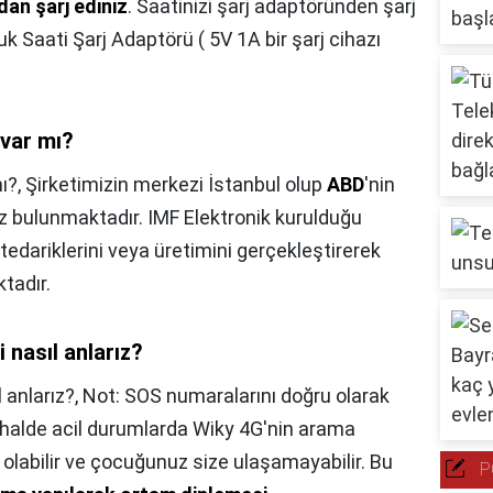
rdan şarj ediniz
. Saatinizi şarj adaptöründen şarj
k Saati Şarj Adaptörü ( 5V 1A bir şarj cihazı
 var mı?
ı?,
Şirketimizin merkezi İstanbul olup
ABD
'nin
z bulunmaktadır. IMF Elektronik kurulduğu
tedariklerini veya üretimini gerçekleştirerek
tadır.
ni nasıl anlarız?
l anlarız?,
Not: SOS numaralarını doğru olarak
 halde acil durumlarda Wiky 4G'nin arama
 olabilir ve çocuğunuz size ulaşamayabilir. Bu
P