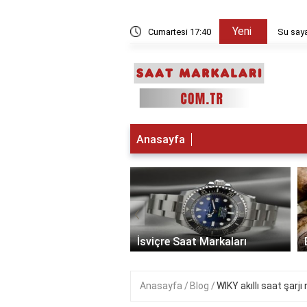
Yeni
kşam sayılır?
Cumartesi 17:40
Su saya
Anasayfa
‹
 Saat Markaları
İsviçre Saat Markaları
Anasayfa
Blog
WIKY akıllı saat şarjı