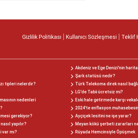
Gizlilik Politikası
Kullanıcı Sözleşmesi
Teklif 
Akdeniz ve Ege Denizi'nin harita
Şark statüsü nedir?
 tipleri nelerdir?
Türk Telekoma direk nasıl bağl
LG'de Tabii ücretsiz mi?
kmasının nedenleri
Eski hale getirmede karşı veka
r?
2024'te enflasyon muhasebesin
ilmesi gerekiyor?
Ayçiçek lesitini ne işe yarar?
asıl yapılır?
Meyan kökü şerbeti zararları n
i var mı?
Rüyada Hemcinsiyle Öpüşmek